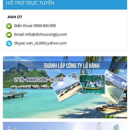
HỖ TRỢ TRỰC TUYẾN
ANH ÚT
Điện thoại: 0909 800 099
Email: info@dichvucongty.com
Skype: van_ut2002.yahoo.com