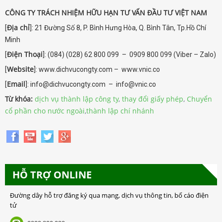
CÔNG TY TRÁCH NHIỆM HỮU HẠN TƯ VẤN ĐẦU TƯ VIỆT NAM
Địa chỉ
[
]: 21 Đường Số 8, P. Bình Hưng Hòa, Q. Bình Tân, Tp.Hồ Chí
Minh
Điện Thoại
[
]: (084) (028) 62 800 099 – 0909 800 099 (Viber – Zalo)
Website
[
]: www.dichvucongty.com – www.vnic.co
Email
[
]: info@dichvucongty.com – info@vnic.co
Từ khóa:
dịch vụ thành lập công ty
,
thay đổi giấy phép
,
Chuyển
cổ phần cho nước ngoài
,
thành lập chí nhánh
HỖ TRỢ ONLINE
Đường dây hỗ trợ đăng ký qua mạng, dịch vụ thông tin, bố cáo điện
tử