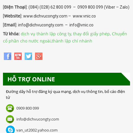
Điện Thoại
[
]: (084) (028) 62 800 099 – 0909 800 099 (Viber – Zalo)
Website
[
]: www.dichvucongty.com – www.vnic.co
Email
[
]: info@dichvucongty.com – info@vnic.co
Từ khóa:
dịch vụ thành lập công ty
,
thay đổi giấy phép
,
Chuyển
cổ phần cho nước ngoài
,
thành lập chí nhánh
HỖ TRỢ ONLINE
Đường dây hỗ trợ đăng ký qua mạng, dịch vụ thông tin, bố cáo điện
tử
0909 800 099
info@dichvucongty.com
van_ut2002.yahoo.com