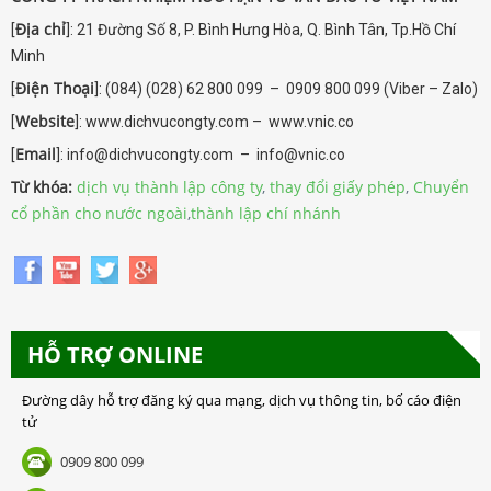
Địa chỉ
[
]: 21 Đường Số 8, P. Bình Hưng Hòa, Q. Bình Tân, Tp.Hồ Chí
Minh
Điện Thoại
[
]: (084) (028) 62 800 099 – 0909 800 099 (Viber – Zalo)
Website
[
]: www.dichvucongty.com – www.vnic.co
Email
[
]: info@dichvucongty.com – info@vnic.co
Từ khóa:
dịch vụ thành lập công ty
,
thay đổi giấy phép
,
Chuyển
cổ phần cho nước ngoài
,
thành lập chí nhánh
HỖ TRỢ ONLINE
Đường dây hỗ trợ đăng ký qua mạng, dịch vụ thông tin, bố cáo điện
tử
0909 800 099