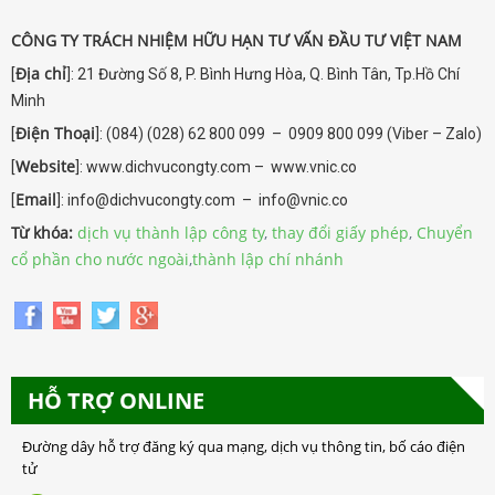
CÔNG TY TRÁCH NHIỆM HỮU HẠN TƯ VẤN ĐẦU TƯ VIỆT NAM
Địa chỉ
[
]: 21 Đường Số 8, P. Bình Hưng Hòa, Q. Bình Tân, Tp.Hồ Chí
Minh
Điện Thoại
[
]: (084) (028) 62 800 099 – 0909 800 099 (Viber – Zalo)
Website
[
]: www.dichvucongty.com – www.vnic.co
Email
[
]: info@dichvucongty.com – info@vnic.co
Từ khóa:
dịch vụ thành lập công ty
,
thay đổi giấy phép
,
Chuyển
cổ phần cho nước ngoài
,
thành lập chí nhánh
HỖ TRỢ ONLINE
Đường dây hỗ trợ đăng ký qua mạng, dịch vụ thông tin, bố cáo điện
tử