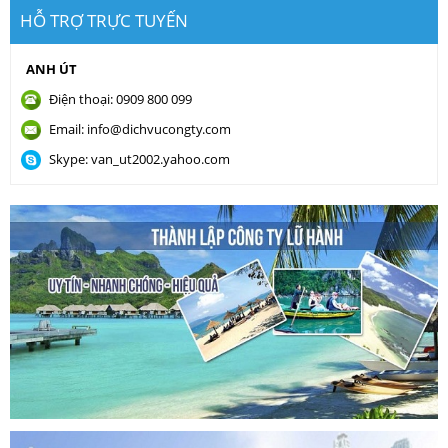
HỖ TRỢ TRỰC TUYẾN
ANH ÚT
Điện thoại: 0909 800 099
Email: info@dichvucongty.com
Skype: van_ut2002.yahoo.com