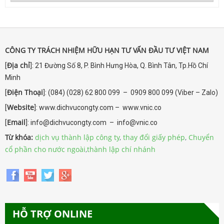
CÔNG TY TRÁCH NHIỆM HỮU HẠN TƯ VẤN ĐẦU TƯ VIỆT NAM
Địa chỉ
[
]: 21 Đường Số 8, P. Bình Hưng Hòa, Q. Bình Tân, Tp.Hồ Chí
Minh
Điện Thoại
[
]: (084) (028) 62 800 099 – 0909 800 099 (Viber – Zalo)
Website
[
]: www.dichvucongty.com – www.vnic.co
Email
[
]: info@dichvucongty.com – info@vnic.co
Từ khóa:
dịch vụ thành lập công ty
,
thay đổi giấy phép
,
Chuyển
cổ phần cho nước ngoài
,
thành lập chí nhánh
HỖ TRỢ ONLINE