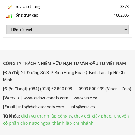
Truy cập tháng:
3373
Tổng truy cập:
1062306
CÔNG TY TRÁCH NHIỆM HỮU HẠN TƯ VẤN ĐẦU TƯ VIỆT NAM
Địa chỉ
[
]: 21 Đường Số 8, P. Bình Hưng Hòa, Q. Bình Tân, Tp.Hồ Chí
Minh
Điện Thoại
[
]: (084) (028) 62 800 099 – 0909 800 099 (Viber – Zalo)
Website
[
]: www.dichvucongty.com – www.vnic.co
Email
[
]: info@dichvucongty.com – info@vnic.co
Từ khóa:
dịch vụ thành lập công ty
,
thay đổi giấy phép
,
Chuyển
cổ phần cho nước ngoài
,
thành lập chí nhánh