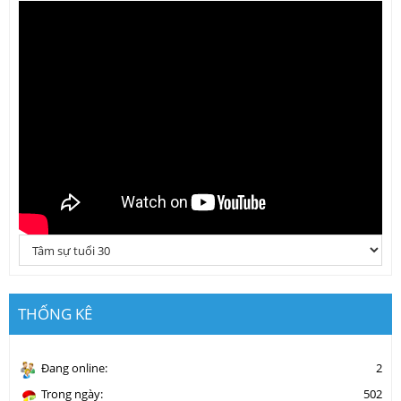
THỐNG KÊ
Đang online:
2
Trong ngày:
502