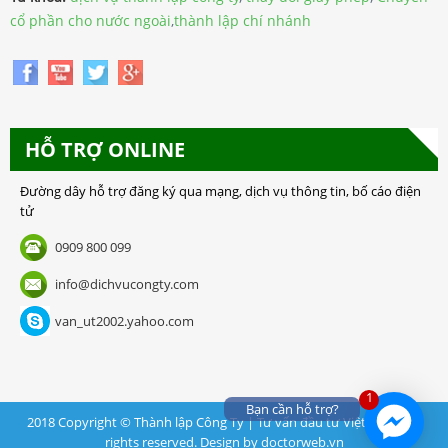
cổ phần cho nước ngoài
,
thành lập chí nhánh
HỖ TRỢ ONLINE
Đường dây hỗ trợ đăng ký qua mạng, dịch vụ thông tin, bố cáo điện
tử
0909 800 099
info@dichvucongty.com
van_ut2002.yahoo.com
1
Bạn cần hỗ trợ?
2018 Copyright © Thành lập Công Ty | Tư vấn đầu tư Việt Nam . All
rights reserved. Design by doctorweb.vn