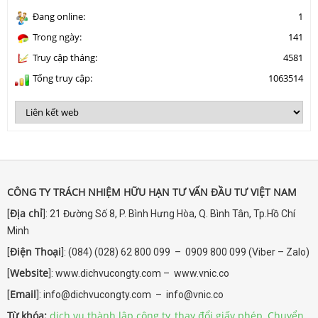
Đang online:
1
Trong ngày:
141
Truy cập tháng:
4581
Tổng truy cập:
1063514
CÔNG TY TRÁCH NHIỆM HỮU HẠN TƯ VẤN ĐẦU TƯ VIỆT NAM
Địa chỉ
[
]: 21 Đường Số 8, P. Bình Hưng Hòa, Q. Bình Tân, Tp.Hồ Chí
Minh
Điện Thoại
[
]: (084) (028) 62 800 099 – 0909 800 099 (Viber – Zalo)
Website
[
]: www.dichvucongty.com – www.vnic.co
Email
[
]: info@dichvucongty.com – info@vnic.co
Từ khóa:
dịch vụ thành lập công ty
,
thay đổi giấy phép
,
Chuyển