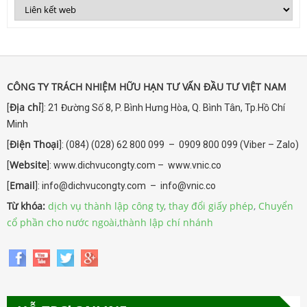
CÔNG TY TRÁCH NHIỆM HỮU HẠN TƯ VẤN ĐẦU TƯ VIỆT NAM
Địa chỉ
[
]: 21 Đường Số 8, P. Bình Hưng Hòa, Q. Bình Tân, Tp.Hồ Chí
Minh
Điện Thoại
[
]: (084) (028) 62 800 099 – 0909 800 099 (Viber – Zalo)
Website
[
]: www.dichvucongty.com – www.vnic.co
Email
[
]: info@dichvucongty.com – info@vnic.co
Từ khóa:
dịch vụ thành lập công ty
,
thay đổi giấy phép
,
Chuyển
cổ phần cho nước ngoài
,
thành lập chí nhánh