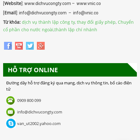
Website
[
]: www.dichvucongty.com – www.vnic.co
Email
[
]: info@dichvucongty.com – info@vnic.co
Từ khóa:
dịch vụ thành lập công ty
,
thay đổi giấy phép
,
Chuyển
cổ phần cho nước ngoài
,
thành lập chí nhánh
HỖ TRỢ ONLINE
Đường dây hỗ trợ đăng ký qua mạng, dịch vụ thông tin, bố cáo điện
tử
0909 800 099
info@dichvucongty.com
van_ut2002.yahoo.com