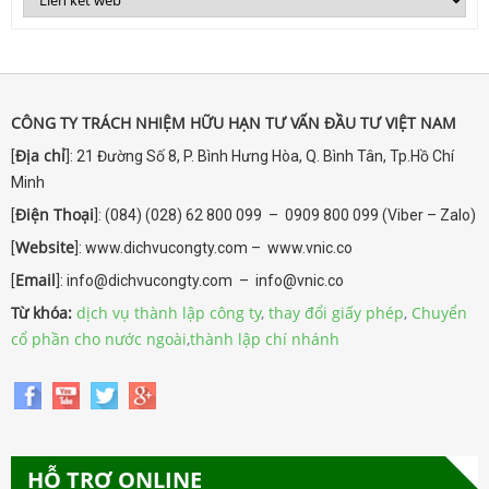
CÔNG TY TRÁCH NHIỆM HỮU HẠN TƯ VẤN ĐẦU TƯ VIỆT NAM
Địa chỉ
[
]: 21 Đường Số 8, P. Bình Hưng Hòa, Q. Bình Tân, Tp.Hồ Chí
Minh
Điện Thoại
[
]: (084) (028) 62 800 099 – 0909 800 099 (Viber – Zalo)
Website
[
]: www.dichvucongty.com – www.vnic.co
Email
[
]: info@dichvucongty.com – info@vnic.co
Từ khóa:
dịch vụ thành lập công ty
,
thay đổi giấy phép
,
Chuyển
cổ phần cho nước ngoài
,
thành lập chí nhánh
HỖ TRỢ ONLINE